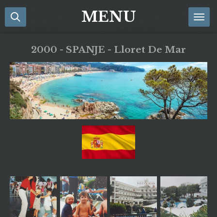
Ga
MENU
direct
naar
de
2000 - SPANJE - Lloret De Mar
hoofdinhoud