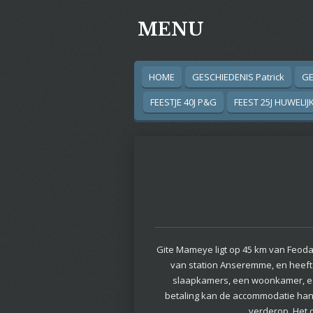
Ga
MENU
direct
naar
de
hoofdinhoud
HOME
GESCHIEDENIS Patrick
GE
FEESTJE 40J P&G
FEEST 25J HUWELIJ
Gite Mameye ligt op 45 km van Feoda
van station Anseremme, en heeft e
slaapkamers, een woonkamer, ee
betaling kan de accommodatie hand
verderop. Het d