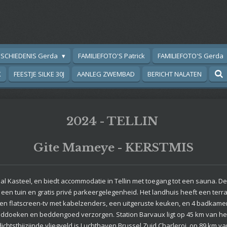
SCHIEDENIS Gerda
FAMILIEFOTO'S Patrick
FAMILIEFOTO'S Gerda
K
FEESTJE SILKE 30J
AANLEG ZWEMBAD
BERICHT NALATEN
2024 - TELLIN
Gite Mameye - KERSTMIS
al Kasteel, en biedt accommodatie in Tellin met toegang tot een sauna. D
en tuin en gratis privé parkeergelegenheid. Het landhuis heeft een terras 
n flatscreen-tv met kabelzenders, een uitgeruste keuken, en 4 badkame
doeken en beddengoed verzorgen. Station Barvaux ligt op 45 km van het la
ichtstbijzijnde vliegveld is Luchthaven Brussel Zuid Charleroi, op 89 km 